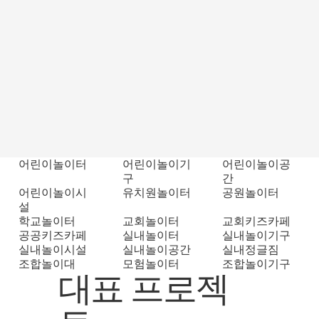
어린이놀이터
어린이놀이기
어린이놀이공
구
간
어린이놀이시
유치원놀이터
공원놀이터
설
학교놀이터
교회놀이터
교회키즈카페
공공키즈카페
실내놀이터
실내놀이기구
실내놀이시설
실내놀이공간
실내정글짐
조합놀이대
모험놀이터
조합놀이기구
​대표 프로젝