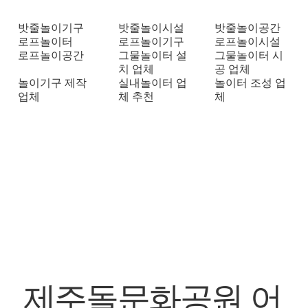
밧줄놀이기구
밧줄놀이시설
밧줄놀이공간
로프놀이터
로프놀이기구
로프놀이시설
로프놀이공간
그물놀이터 설
그물놀이터 시
치 업체
공 업체
놀이기구 제작
실내놀이터 업
놀이터 조성 업
업체
체 추천
체
​제주돌문화공원 어