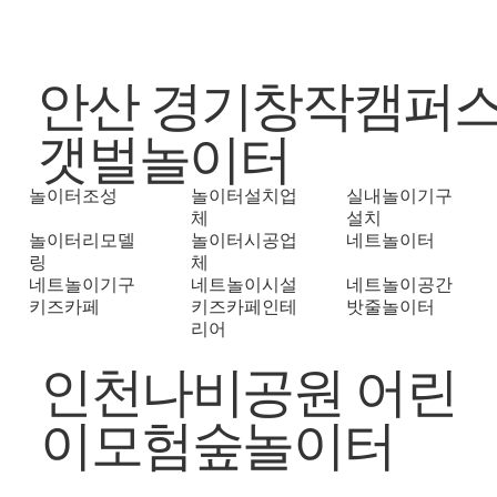
안산 경기창작캠퍼
갯벌놀이터
놀이터조성
놀이터설치업
실내놀이기구
체
설치
놀이터리모델
놀이터시공업
네트놀이터
링
체
네트놀이기구
네트놀이시설
네트놀이공간
키즈카페
키즈카페인테
밧줄놀이터
리어
인천나비공원 어린
이모험숲놀이터