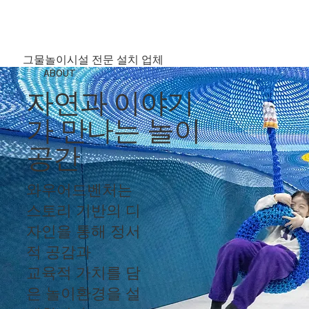
그물놀이시설 전문 설치 업체
ABOUT
자연과 이야기
가 만나는 놀이
공간
와우어드벤처는
스토리 기반의 디
자인을 통해 정서
적 공감과
교육적 가치를 담
은 놀이환경을 설