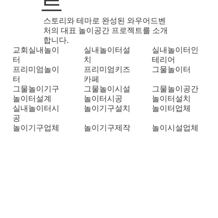
트
스토리와 테마로 완성된 와우어드벤
처의 대표 놀이공간 프로젝트를 소개
합니다.
교회실내놀이
실내놀이터설
실내놀이터인
터
치
테리어
프리미엄놀이
프리미엄키즈
그물놀이터
터
카페
그물놀이기구
그물놀이시설
그물놀이공간
놀이터설계
놀이터시공
놀이터설치
실내놀이터시
놀이기구설치
놀이터업체
공
놀이기구업체
놀이기구제작
놀이시설업체